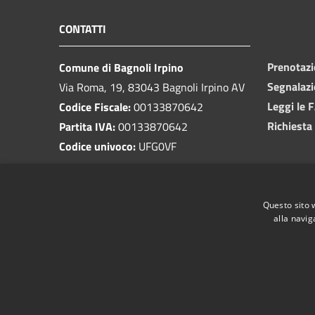
CONTATTI
Prenotaz
Comune di Bagnoli Irpino
Segnalazi
Via Roma, 19, 83043 Bagnoli Irpino AV
Leggi le 
Codice Fiscale:
00133870642
Richiesta
Partita IVA:
00133870642
Codice univoco:
UFG0VF
PEC:
protocollo.bagnoliirpino@cert.irpinianet.eu
Centralino Unico:
0827 62003
Questo sito 
alla navig
RSS
Accessibilità
Privacy
Cookie
Mappa de