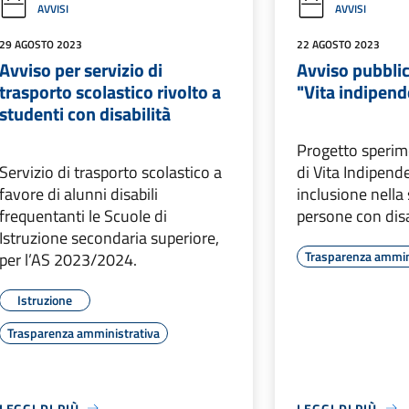
AVVISI
AVVISI
29 AGOSTO 2023
22 AGOSTO 2023
Avviso per servizio di
Avviso pubbli
trasporto scolastico rivolto a
"Vita indipen
studenti con disabilità
Progetto sperim
Servizio di trasporto scolastico a
di Vita Indipend
favore di alunni disabili
inclusione nella 
frequentanti le Scuole di
persone con disa
Istruzione secondaria superiore,
Trasparenza ammin
per l’AS 2023/2024.
Istruzione
Trasparenza amministrativa
LEGGI DI PIÙ
LEGGI DI PIÙ