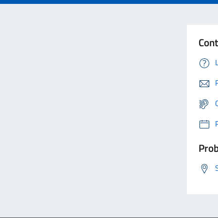
Cont
Prob