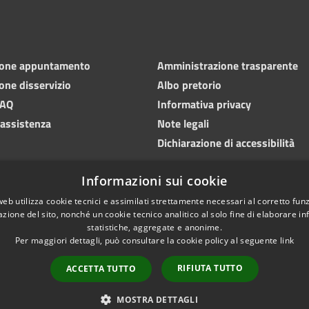
ione appuntamento
Amministrazione trasparente
one disservizio
Albo pretorio
FAQ
Informativa privacy
 assistenza
Note legali
Dichiarazione di accessibilità
Informazioni sui cookie
web utilizza cookie tecnici e assimilati strettamente necessari al corretto fu
azione del sito, nonché un cookie tecnico analitico al solo fine di elaborare i
statistiche, aggregate e anonime.
Per maggiori dettagli, può consultare la cookie policy al seguente
link
RIFIUTA TUTTO
ACCETTA TUTTO
l sito
Copyright © 2026 • Com
MOSTRA DETTAGLI