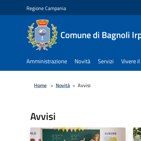
Salta al contenuto principale
Regione Campania
Comune di Bagnoli Ir
Amministrazione
Novità
Servizi
Vivere 
Home
>
Novità
>
Avvisi
Avvisi