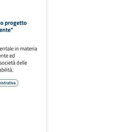
co progetto
dente"
entale in materia
ente ed
società delle
bilità.
istrativa