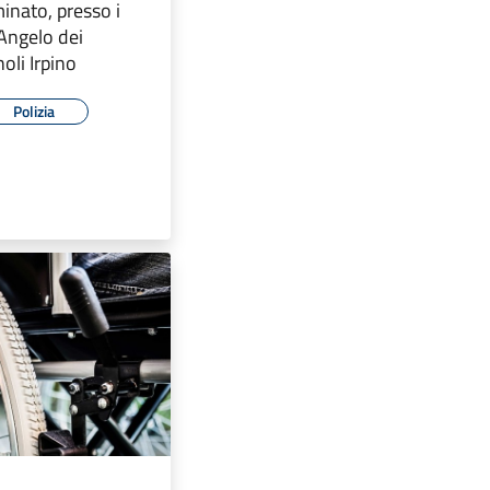
inato, presso i
Angelo dei
oli Irpino
Polizia