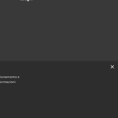
×
nzionamento e
nformazioni
Municipium
Accesso
une di Bagnoli Irpino • Powered by
•
redazione