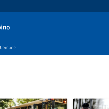
pino
il Comune