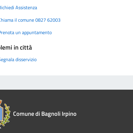
Richiedi Assistenza
Chiama il comune 0827 62003
Prenota un appuntamento
lemi in città
Segnala disservizio
Comune di Bagnoli Irpino