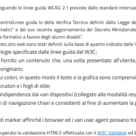
eguendo le linee guida WCAG 2.1 previste dallo standard internaz
i controlLinee guida lo della Verifica Tecnica definiti dalla Legge
formatici” e dal suo recente aggiornamento del Decreto Ministeri
e formativi a favore degli alunni disabili”.
sto sito web sono stati definiti sulla base di quanto indicato dalle
logie specificate dalle linee guida del W3C;
 fornito un contenuto che, una volta presentato all'utente
originario;
 colori, in questo modo il testo e la grafica sono comprensib
tori e i fogli di stile;
’indipendenza dai vari dispositivi (collegato alla modalità re
i di navigazione chiari e consistenti al fine di aumentare la
usti marker affinché i browser ed i vari user agent possano t
 superato la validazione HTML5 effettuata con il
W3C Validator
ed è