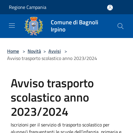
Salta al contenuto principale
Regione Campania
Comune di Bagnoli
Irpino
Home
>
Novità
>
Avvisi
>
Avviso trasporto scolastico anno 2023/2024
Avviso trasporto
scolastico anno
2023/2024
Iscrizioni per il servizio di trasporto scolastico per
alunne/i frequentanti le scuole dell’infanzia, primaria e