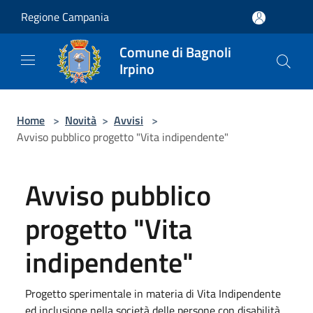
Salta al contenuto principale
Regione Campania
Comune di Bagnoli
Irpino
Home
>
Novità
>
Avvisi
>
Avviso pubblico progetto "Vita indipendente"
Avviso pubblico
progetto "Vita
indipendente"
Progetto sperimentale in materia di Vita Indipendente
ed inclusione nella società delle persone con disabilità.