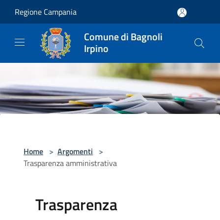
Salta al contenuto principale
Regione Campania
Comune di Bagnoli
Irpino
Home
>
Argomenti
>
Trasparenza amministrativa
Trasparenza