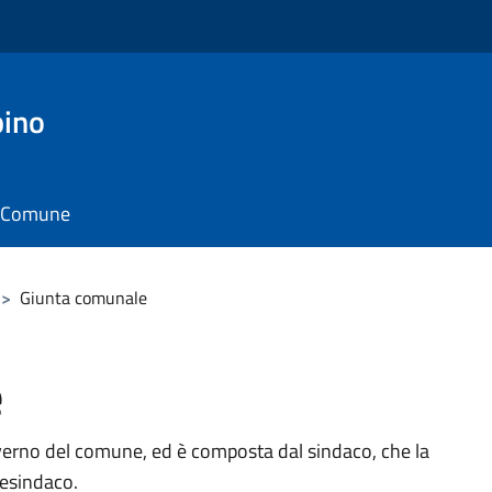
pino
il Comune
>
Giunta comunale
e
verno del comune, ed è composta dal sindaco, che la
cesindaco.