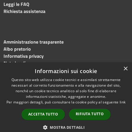
Leggi le FAQ
Richiesta assistenza
Amministrazione trasparente
Albo pretorio
Informativa privacy
Note legali
×
Dichiarazione di accessibilità
Informazioni sui cookie
Questo sito web utilizza cookie tecnici e assimilati strettamente
necessari al corretto funzionamento e alla navigazione del sito,
nonché un cookie tecnico analitico al solo fine di elaborare
informazioni statistiche, aggregate e anonime.
RSS
Copyright © 2026 • Comune di
Per maggiori dettagli, può consultare la cookie policy al seguente
link
Accessibilità
Bagnoli Irpino • Powered by
Privacy
Municipium
Accesso
•
RIFIUTA TUTTO
ACCETTA TUTTO
Cookie
redazione
Mappa del sito
MOSTRA DETTAGLI