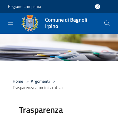
Salta al contenuto principale
Regione Campania
Comune di Bagnoli
Irpino
Home
>
Argomenti
>
Trasparenza amministrativa
Trasparenza