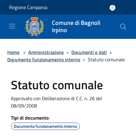
Salta al contenuto principale
Regione Campania
Comune di Bagnoli
Irpino
Home
>
Amministrazione
>
Documenti e dati
>
Documento funzionamento interno
>
Statuto comunale
Statuto comunale
Approvato con Deliberazione di C.C. n. 26 del
08/09/2008
Tipi di documento
:
Documento funzionamento interno