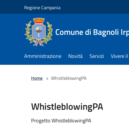
Salta al contenuto principale
Regione Campania
Comune di Bagnoli Ir
Amministrazione
Novità
Servizi
Vivere 
Home
>
WhistleblowingPA
WhistleblowingPA
Progetto WhistleblowingPA