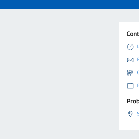
Cont
Prob