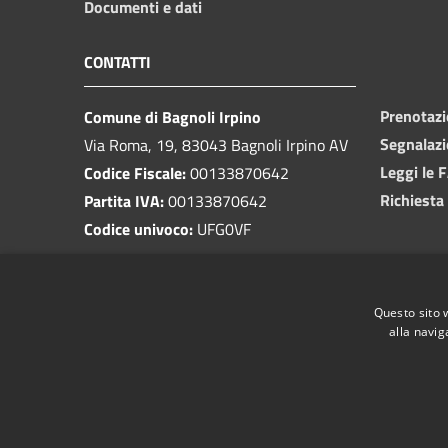
Documenti e dati
CONTATTI
Prenotaz
Comune di Bagnoli Irpino
Segnalazi
Via Roma, 19, 83043 Bagnoli Irpino AV
Leggi le 
Codice Fiscale:
00133870642
Richiesta
Partita IVA:
00133870642
Codice univoco:
UFG0VF
PEC:
protocollo.bagnoliirpino@cert.irpinianet.eu
Centralino Unico:
0827 62003
Questo sito 
alla navig
RSS
Accessibilità
Privacy
Cookie
Mappa de