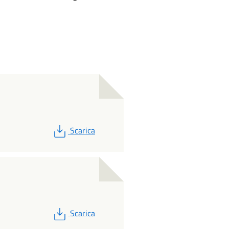
PDF
Scarica
PDF
Scarica