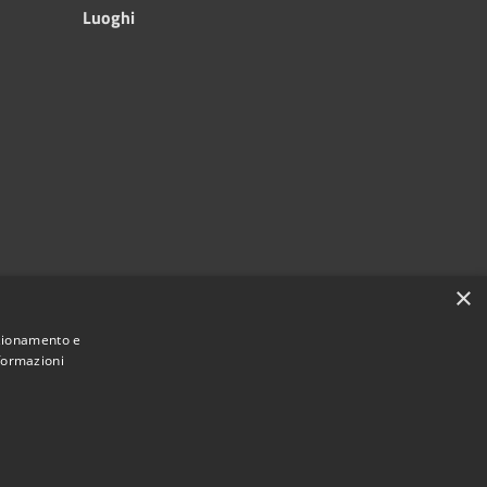
Luoghi
×
nzionamento e
nformazioni
Municipium
Accesso
une di Bagnoli Irpino • Powered by
•