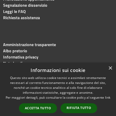
Segnalazione disservizio
Leggi le FAQ
Richiesta assistenza
Amministrazione trasparente
Albo pretorio
Informativa privacy
Note legali
×
Dichiarazione di accessibilità
Informazioni sui cookie
Questo sito web utilizza cookie tecnici e assimilati strettamente
necessari al corretto funzionamento e alla navigazione del sito,
nonché un cookie tecnico analitico al solo fine di elaborare
informazioni statistiche, aggregate e anonime.
RSS
Copyright © 2026 • Comune di
Per maggiori dettagli, può consultare la cookie policy al seguente
link
Accessibilità
Bagnoli Irpino • Powered by
Privacy
Municipium
Accesso
•
RIFIUTA TUTTO
ACCETTA TUTTO
Cookie
redazione