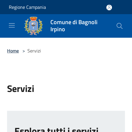
Salta al contenuto principale
Regione Campania
Comune di Bagnoli
Irpino
Home
>
Servizi
Servizi
Esplora tutti i servizi