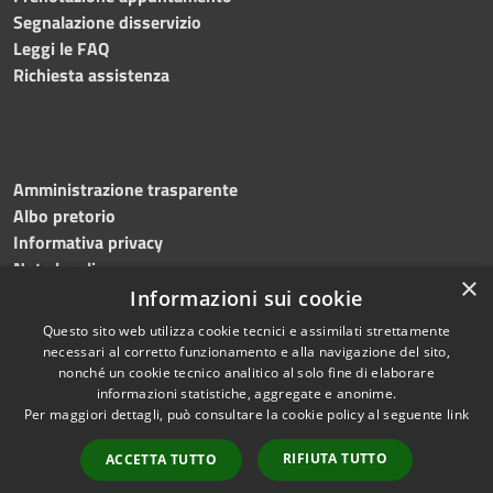
Segnalazione disservizio
Leggi le FAQ
Richiesta assistenza
Amministrazione trasparente
Albo pretorio
Informativa privacy
Note legali
×
Dichiarazione di accessibilità
Informazioni sui cookie
Questo sito web utilizza cookie tecnici e assimilati strettamente
necessari al corretto funzionamento e alla navigazione del sito,
nonché un cookie tecnico analitico al solo fine di elaborare
informazioni statistiche, aggregate e anonime.
RSS
Copyright © 2026 • Comune di
Per maggiori dettagli, può consultare la cookie policy al seguente
link
Accessibilità
Bagnoli Irpino • Powered by
Privacy
Municipium
Accesso
•
RIFIUTA TUTTO
ACCETTA TUTTO
Cookie
redazione