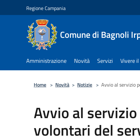
Salta al contenuto principale
Regione Campania
Comune di Bagnoli Ir
Amministrazione
Novità
Servizi
Vivere 
Home
>
Novità
>
Notizie
>
Avvio al servizio p
Avvio al servizio
volontari del serv