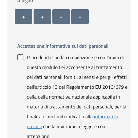
Allegati
Allegato 1
Allegato 2
Allegato 3
Allegato 4
+ Carica allegato 1
+ Carica allegato 2
+ Carica allegato 3
+ Carica allegato 4
+
+
+
+
Accettazione informativa sui dati personali
Procedendo con la compilazione e con l'invio di
questo modulo Lei acconsente al trattamento
dei dati personali forniti, ai sensi e per gli effetti
dell'articolo 13 del Regolamento EU 2016/679 e
della della normativa nazionale applicabile in
materia di trattamento dei dati personali, per la
finalità e nei limiti indicati dalla
informativa
privacy
che la invitiamo a leggere con
attenzione.