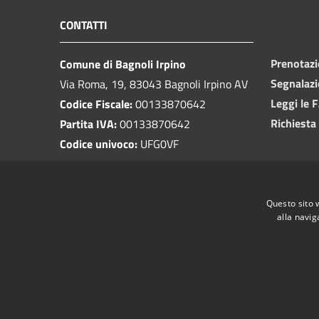
CONTATTI
Prenotaz
Comune di Bagnoli Irpino
Segnalazi
Via Roma, 19, 83043 Bagnoli Irpino AV
Leggi le 
Codice Fiscale:
00133870642
Richiesta
Partita IVA:
00133870642
Codice univoco:
UFG0VF
PEC:
protocollo.bagnoliirpino@cert.irpinianet.eu
Centralino Unico:
0827 62003
Questo sito 
alla navig
RSS
Accessibilità
Privacy
Cookie
Mappa de