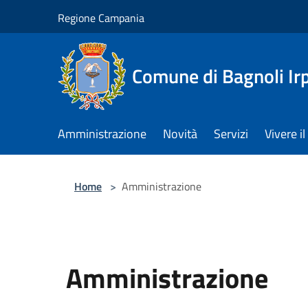
Salta al contenuto principale
Regione Campania
Comune di Bagnoli Ir
Amministrazione
Novità
Servizi
Vivere 
Home
>
Amministrazione
Amministrazione