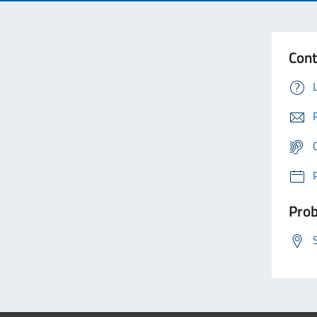
Cont
Prob