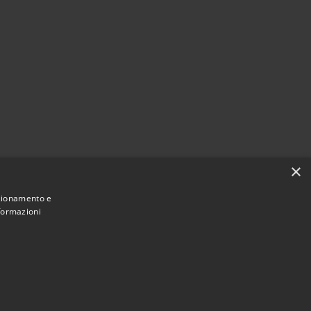
×
nzionamento e
nformazioni
Municipium
Accesso
une di Bagnoli Irpino • Powered by
•
redazione