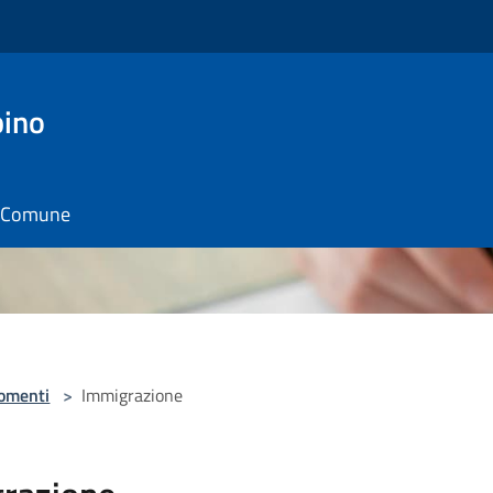
pino
il Comune
omenti
>
Immigrazione