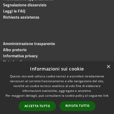
Segnalazione disservizio
Leggi le FAQ
Richiesta assistenza
Amministrazione trasparente
Albo pretorio
Informativa privacy
Note legali
×
Dichiarazione di accessibilità
Informazioni sui cookie
Questo sito web utilizza cookie tecnici e assimilati strettamente
necessari al corretto funzionamento e alla navigazione del sito,
nonché un cookie tecnico analitico al solo fine di elaborare
informazioni statistiche, aggregate e anonime.
RSS
Copyright © 2026 • Comune di
Per maggiori dettagli, può consultare la cookie policy al seguente
link
Accessibilità
Bagnoli Irpino • Powered by
Privacy
Municipium
Accesso
•
RIFIUTA TUTTO
ACCETTA TUTTO
Cookie
redazione