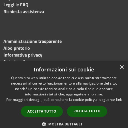
Leggi le FAQ
Richiesta assistenza
Amministrazione trasparente
Albo pretorio
Informativa privacy
Note legali
×
Dichiarazione di accessibilità
Informazioni sui cookie
Questo sito web utilizza cookie tecnici e assimilati strettamente
necessari al corretto funzionamento e alla navigazione del sito,
nonché un cookie tecnico analitico al solo fine di elaborare
informazioni statistiche, aggregate e anonime.
RSS
Copyright © 2026 • Comune di
Per maggiori dettagli, può consultare la cookie policy al seguente
link
Accessibilità
Bagnoli Irpino • Powered by
Privacy
Municipium
Accesso
•
RIFIUTA TUTTO
ACCETTA TUTTO
Cookie
redazione
Mappa del sito
MOSTRA DETTAGLI