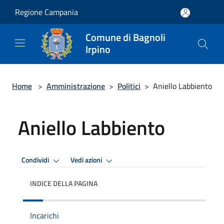
Salta al contenuto principale
Regione Campania
Comune di Bagnoli
Irpino
Home
>
Amministrazione
>
Politici
>
Aniello Labbiento
Aniello Labbiento
Condividi
Vedi azioni
INDICE DELLA PAGINA
Incarichi