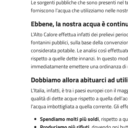
Le sorgenti pubbliche che sono presenti nel t
forniscono l’acqua che utilizziamo nelle nost
Ebbene, la nostra acqua è contin
L’Alto Calore effettua infatti dei prelievi perio
fontanini pubblici, sulla base della convenzio
considerata potabile. Le analisi così effettuate 
rispetto a quelle dette innanzi. In questo mo
immediatamente emettere una ordinanza di no
Dobbiamo allora abituarci ad util
L’Italia, infatti, è tra i paesi europei con i
qualità di dette acque rispetto a quella dell’
l’acqua imbottigliata a quella corrente. Gli eff
Spendiamo molti più soldi
, rispetto a
Produciamo più rifiuti
, dovendo poi butt