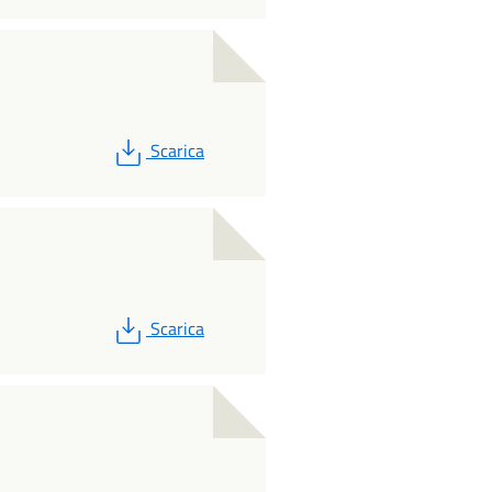
PDF
Scarica
PDF
Scarica