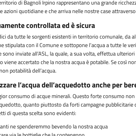
erritorio di Bagnoli Irpino rappresentano una grande ricchez
re azioni quotidiane e che arriva nelle nostre case attraver
uamente controllata ed è sicura
dici da tutte le sorgenti esistenti in territorio comunale, da al
ne stipulata con il Comune e sottopone l’acqua a tutte le ver
sono inviate all’ASL, la quale, a sua volta, effettua ulteriori p
do viene accertato che la nostra acqua è potabile. Se così no
n potabilità dell’acqua.
izzare l’acqua dell’acquedotto anche per ber
l maggior consumo di acque minerali. Questo forte consumo non
acquedotto, quanto piuttosto da forti campagne pubblicitarie 
etti di questa scelta sono evidenti:
 quanti ne spenderemmo bevendo la nostra acqua
are via le bottiglie che la contengono