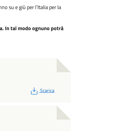
nno su e giù per l’Italia per la
qua. In tal modo ognuno potrà
PDF
Scarica