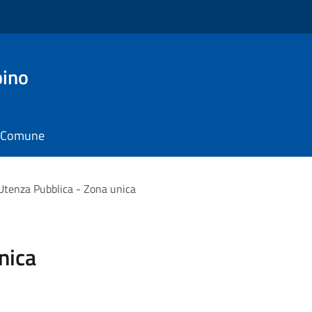
pino
il Comune
Utenza Pubblica - Zona unica
nica